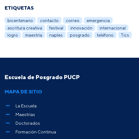
ETIQUETAS
bicentenario
contacto
correo
emergencia
escritura creativa
festival
innovación
internacional
logro
maestría
naples
posgrado
teléfono
Tics
Escuela de Posgrado PUCP
MAPA DE SITIO
La Escuela
Maestrías
Doctorados
Formación Continua