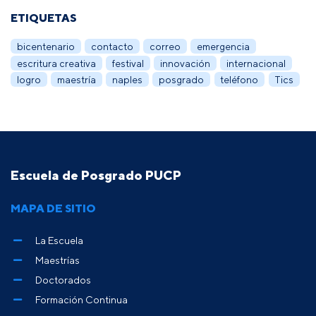
ETIQUETAS
bicentenario
contacto
correo
emergencia
escritura creativa
festival
innovación
internacional
logro
maestría
naples
posgrado
teléfono
Tics
Escuela de Posgrado PUCP
MAPA DE SITIO
La Escuela
Maestrías
Doctorados
Formación Continua