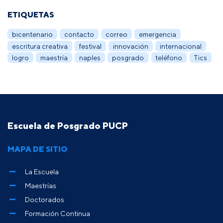
ETIQUETAS
bicentenario
contacto
correo
emergencia
escritura creativa
festival
innovación
internacional
logro
maestría
naples
posgrado
teléfono
Tics
Escuela de Posgrado PUCP
MAPA DE SITIO
La Escuela
Maestrías
Doctorados
Formación Continua