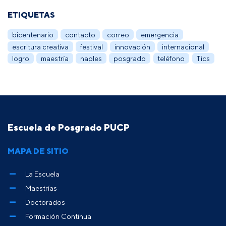
ETIQUETAS
bicentenario
contacto
correo
emergencia
escritura creativa
festival
innovación
internacional
logro
maestría
naples
posgrado
teléfono
Tics
Escuela de Posgrado PUCP
MAPA DE SITIO
La Escuela
Maestrías
Doctorados
Formación Continua