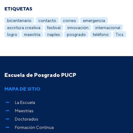
ETIQUETAS
bicentenario
contacto
correo
emergencia
escritura creativa
festival
innovación
internacional
logro
maestría
naples
posgrado
teléfono
Tics
Escuela de Posgrado PUCP
MAPA DE SITIO
La Escuela
Maestrías
Doctorados
Formación Continua