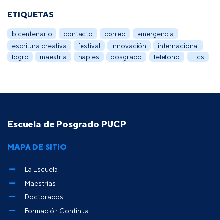
ETIQUETAS
bicentenario
contacto
correo
emergencia
escritura creativa
festival
innovación
internacional
logro
maestría
naples
posgrado
teléfono
Tics
Escuela de Posgrado PUCP
MAPA DE SITIO
La Escuela
Maestrías
Doctorados
Formación Continua