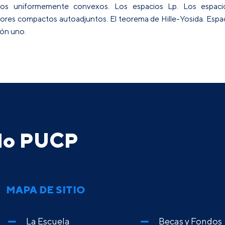
acios uniformemente convexos. Los espacios Lp. Los espac
res compactos autoadjuntos. El teorema de Hille-Yosida. Espac
ión uno.
ado PUCP
MAPA DE SITIO
La Escuela
Becas y Fondos