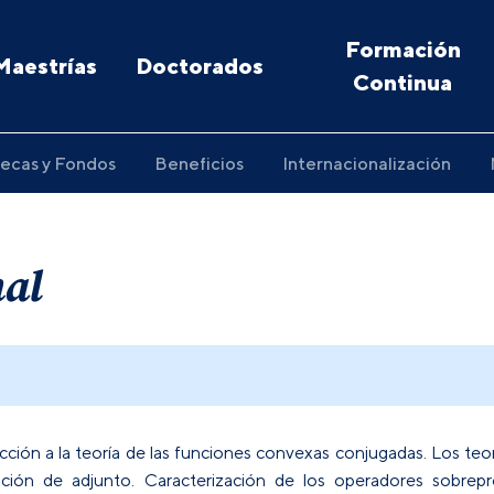
Formación
Maestrías
Doctorados
Continua
ecas y Fondos
Beneficios
Internacionalización
nal
ción a la teoría de las funciones convexas conjugadas. Los teo
ón de adjunto. Caracterización de los operadores sobrepro