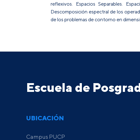
reflexivos. Espacios Separables. Esp
Descomposición espectral de los operado
de los problemas de contorno en dimens
Escuela de Posgr
UBICACIÓN
Campus PUCP