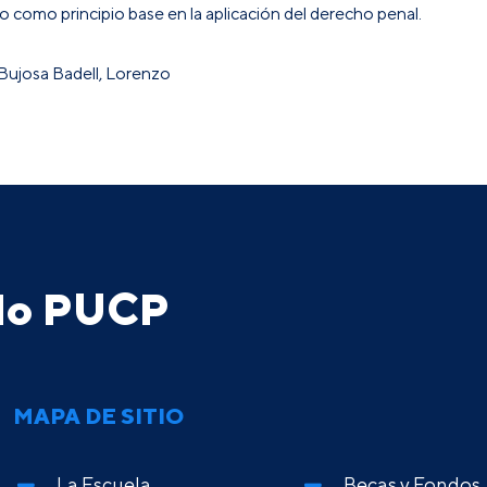
eso como principio base en la aplicación del derecho penal.
 Bujosa Badell, Lorenzo
ado PUCP
MAPA DE SITIO
La Escuela
Becas y Fondos