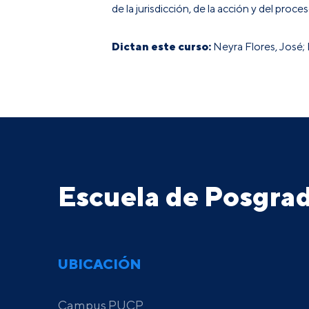
de la jurisdicción, de la acción y del proc
Dictan este curso:
Neyra Flores, José;
Escuela de Posgr
UBICACIÓN
Campus PUCP