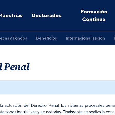
Formación
Maestrías
Doctorados
Continua
ecas y Fondos
Beneficios
Internacionalización
l Penal
en la actuación del Derecho Penal, los sistemas procesales pen
aciones inquisitivas y acusatorias. Finalmente se analiza la const