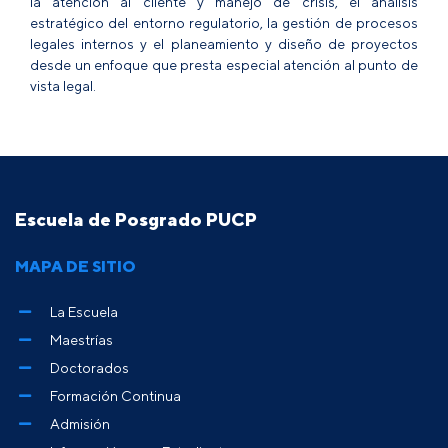
la atención al cliente y manejo de crisis, el análisis
estratégico del entorno regulatorio, la gestión de procesos
legales internos y el planeamiento y diseño de proyectos
desde un enfoque que presta especial atención al punto de
vista legal.
Escuela de Posgrado PUCP
MAPA DE SITIO
La Escuela
Maestrías
Doctorados
Formación Continua
Admisión