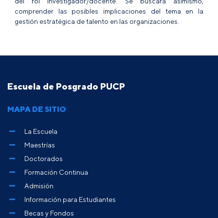
del rol investigador/docente. Se buscará asimismo,
comprender las posibles implicaciones del tema en la
gestión estratégica de talento en las organizaciones.
Escuela de Posgrado PUCP
MAPA DE SITIO
La Escuela
Maestrías
Doctorados
Formación Continua
Admisión
Información para Estudiantes
Becas y Fondos