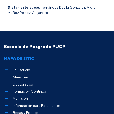
Dictan este curso:
Fernández Dávila Gonzalez, Víctor;
Muñoz Peláez, Alejandro
Escuela de Posgrado PUCP
MAPA DE SITIO
La Escuela
Maestrías
Doctorados
Formación Continua
Admisión
Información para Estudiantes
Becas y Fondos