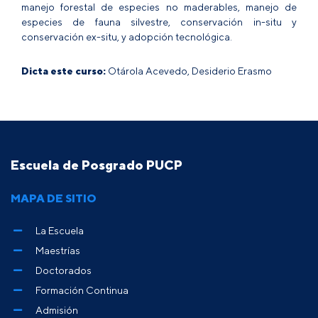
manejo forestal de especies no maderables, manejo de
especies de fauna silvestre, conservación in-situ y
conservación ex-situ, y adopción tecnológica.
Dicta este curso:
Otárola Acevedo, Desiderio Erasmo
Escuela de Posgrado PUCP
MAPA DE SITIO
La Escuela
Maestrías
Doctorados
Formación Continua
Admisión