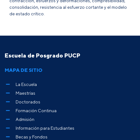
contracción, esfuerzos y deformaciones, compresibilidad,
consolidación, resistencia al esfuerzo cortante y el modelo
de estado crítico.
Escuela de Posgrado PUCP
MAPA DE SITIO
La Escuela
Maestrías
Doctorados
Formación Continua
Admisión
Información para Estudiantes
Becas y Fondos