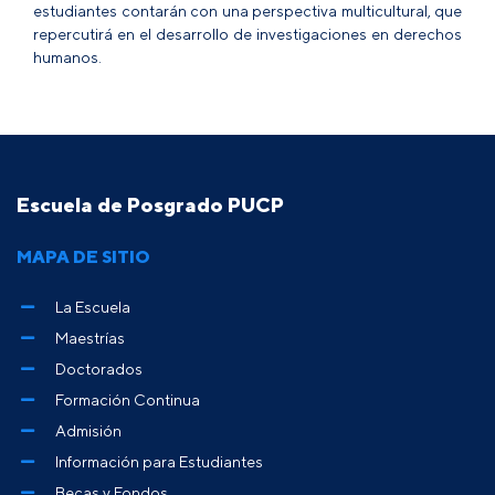
estudiantes contarán con una perspectiva multicultural, que
repercutirá en el desarrollo de investigaciones en derechos
humanos.
Escuela de Posgrado PUCP
MAPA DE SITIO
La Escuela
Maestrías
Doctorados
Formación Continua
Admisión
Información para Estudiantes
Becas y Fondos