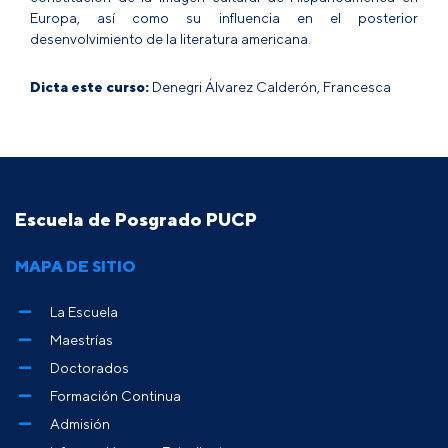
Europa, así como su influencia en el posterior
desenvolvimiento de la literatura americana.
Dicta este curso:
Denegri Álvarez Calderón, Francesca
Escuela de Posgrado PUCP
MAPA DE SITIO
La Escuela
Maestrías
Doctorados
Formación Continua
Admisión