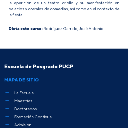
la aparición de un teatro criollo y su manifestación en
palacios y corrales de comedias, así como en el contexto de
la fiesta.
Dicta este curso:
Rodríguez Garrido, José Antonio
Escuela de Posgrado PUCP
MAPA DE SITIO
La Escuela
Maestrías
Doctorados
Formación Continua
Admisión