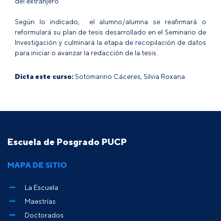
del extranjero.
Según lo indicado, el alumno/alumna se rea­firmará o
reformulará su plan de tesis desarrollado en el Seminario de
Investigación y culminará la etapa de recopilación de datos
para iniciar o avanzar la redacción de la tesis.
Dicta este curso:
Sotomarino Cáceres, Silvia Roxana
Escuela de Posgrado PUCP
MAPA DE SITIO
La Escuela
Maestrías
Doctorados