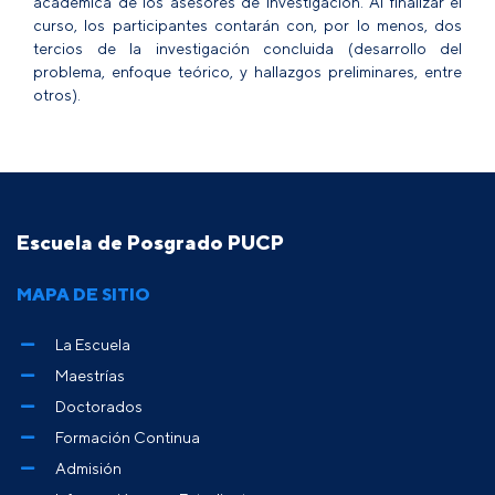
académica de los asesores de investigación. Al finalizar el
curso, los participantes contarán con, por lo menos, dos
tercios de la investigación concluida (desarrollo del
problema, enfoque teórico, y hallazgos preliminares, entre
otros).
Escuela de Posgrado PUCP
MAPA DE SITIO
La Escuela
Maestrías
Doctorados
Formación Continua
Admisión