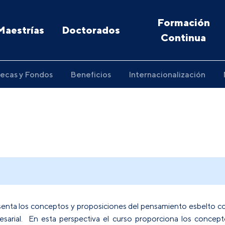
Formación
Maestrías
Doctorados
Continua
ecas y Fondos
Beneficios
Internacionalización
esenta los conceptos y proposiciones del pensamiento esbelto c
resarial. En esta perspectiva el curso proporciona los conce