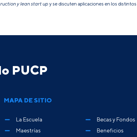
ruction y lean start up
y se discuten aplicaciones en los distintos
ado PUCP
MAPA DE SITIO
La Escuela
Becas y Fondos
Maestrías
Beneficios