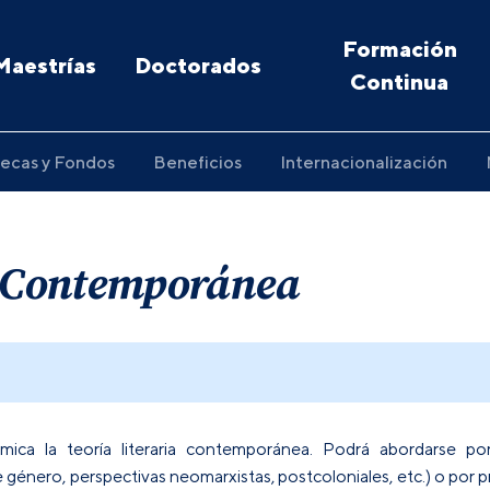
Formación
Maestrías
Doctorados
Continua
ecas y Fondos
Beneficios
Internacionalización
a Contemporánea
ca la teoría literaria contemporánea. Podrá abordarse por 
e género, perspectivas neomarxistas, postcoloniales, etc.) o por p