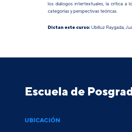
los diálogos intertextuales, la crítica 
categorías y perspectivas teóricas.
Dictan este curso:
Ubilluz Raygada, Jua
Escuela de Posgr
UBICACIÓN