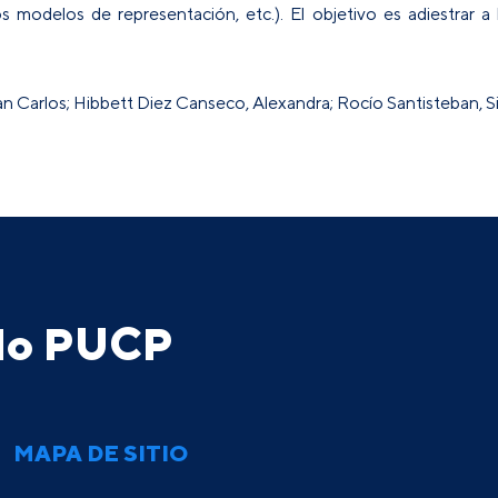
a los modelos de representación, etc.). El objetivo es adiestrar
n Carlos; Hibbett Diez Canseco, Alexandra; Rocío Santisteban, Si
ado PUCP
MAPA DE SITIO