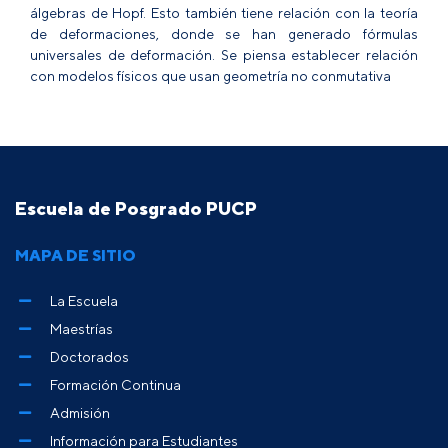
álgebras de Hopf. Esto también tiene relación con la teoría
de deformaciones, donde se han generado fórmulas
universales de deformación. Se piensa establecer relación
con modelos físicos que usan geometría no conmutativa
Escuela de Posgrado PUCP
MAPA DE SITIO
La Escuela
Maestrías
Doctorados
Formación Continua
Admisión
Información para Estudiantes