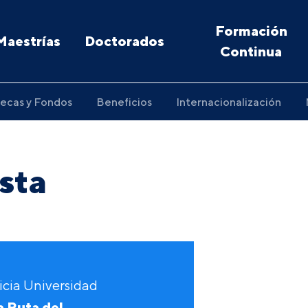
Formación
Maestrías
Doctorados
Continua
ecas y Fondos
Beneficios
Internacionalización
ista
icia Universidad
a Ruta del