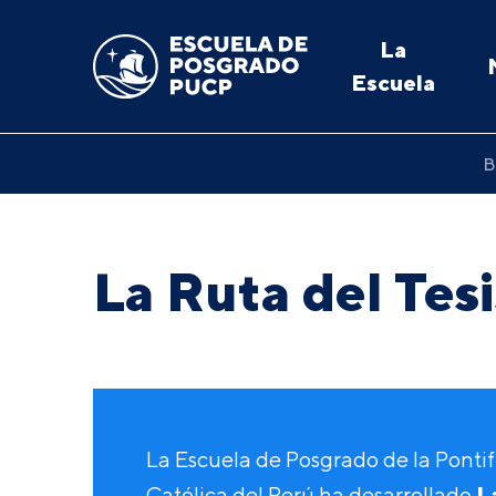
La
Escuela
B
La Ruta del Tes
La Escuela de Posgrado de la Pontif
L
Católica del Perú ha desarrollado