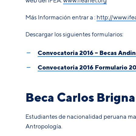
web del IFEA:
www.ifeanet.org
Más Información entrar a :
http://www.if
Descargar los siguientes formularios:
Convocatoria 2016 – Becas Andin
Convocatoria 2016
Formulario 20
Beca Carlos Brigna
Estudiantes de nacionalidad peruana mat
Antropología.