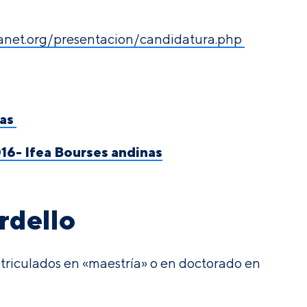
eanet.org/presentacion/candidatura.php
as
16- Ifea Bourses andinas
rdello
riculados en «maestría» o en doctorado en