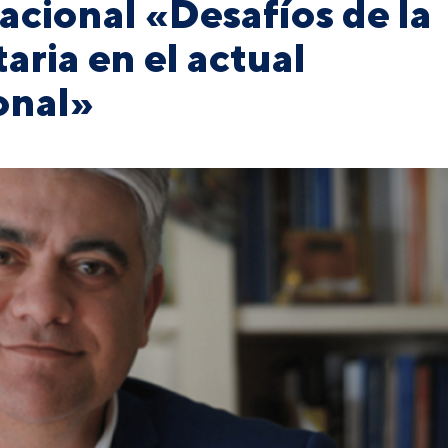
acional «Desafíos de la
aria en el actual
onal»