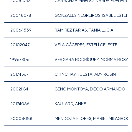
20061062
CARRANZA PINEDO, NARDA EDELMIRA
20048078
GONZALES NEGREIROS, ISABEL ESTEFA
20064559
RAMIREZ FARIAS, TANIA LUCIA
20102047
VELA CÁCERES, ESTELÍ CELESTE
19967306
VERGARA RODRÍGUEZ, NORMA ROXA
20174567
CHINCHAY TUESTA, ADY ROSIN
20021184
GENG MONTOYA, DIEGO ARMANDO
20174066
KAULARD, ANKE
20008088
MENDOZA FLORES, MARIEL MILAGROS