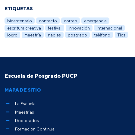
ETIQUETAS
bicentenario
contacto
correo
emergencia
escritura creativa
festival
innovación
internacional
logro
maestría
naples
posgrado
teléfono
Tics
Escuela de Posgrado PUCP
MAPA DE SITIO
La Escuela
Maestrías
Doctorados
Formación Continua