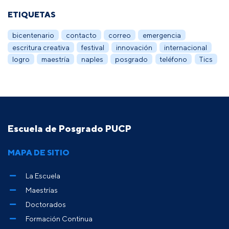
ETIQUETAS
bicentenario
contacto
correo
emergencia
escritura creativa
festival
innovación
internacional
logro
maestría
naples
posgrado
teléfono
Tics
Escuela de Posgrado PUCP
MAPA DE SITIO
La Escuela
Maestrías
Doctorados
Formación Continua