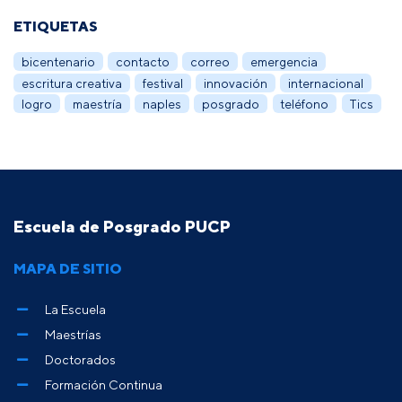
ETIQUETAS
bicentenario
contacto
correo
emergencia
escritura creativa
festival
innovación
internacional
logro
maestría
naples
posgrado
teléfono
Tics
Escuela de Posgrado PUCP
MAPA DE SITIO
La Escuela
Maestrías
Doctorados
Formación Continua