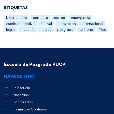
ETIQUETAS
bicentenario
contacto
correo
emergencia
escritura creativa
festival
innovación
internacional
logro
maestría
naples
posgrado
teléfono
Tics
Escuela de Posgrado PUCP
MAPA DE SITIO
La Escuela
Maestrías
Doctorados
Formación Continua