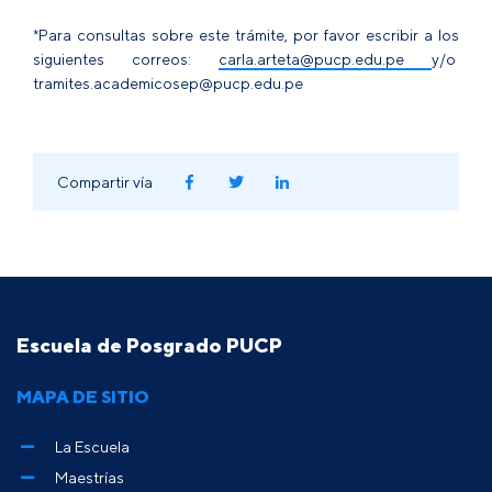
*Para consultas sobre este trámite, por favor escribir a los
siguientes correos:
carla.arteta@pucp.edu.pe
y/o
tramites.academicosep@pucp.edu.pe
Compartir vía
Escuela de Posgrado PUCP
MAPA DE SITIO
La Escuela
Maestrías