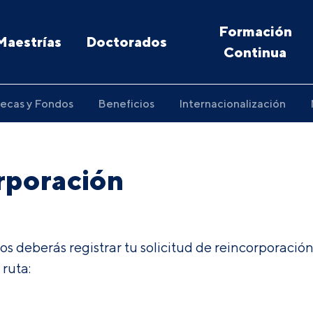
Formación
Maestrías
Doctorados
Continua
ecas y Fondos
Beneficios
Internacionalización
orporación
ios deberás registrar tu solicitud de reincorporaci
 ruta: