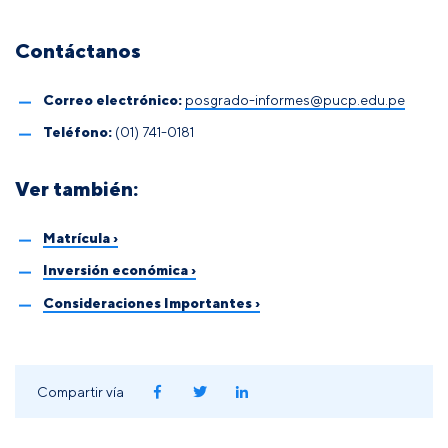
Contáctanos
Correo electrónico:
posgrado-informes@pucp.edu.pe
Teléfono:
(01) 741-0181
Ver también:
Matrícula ›
Inversión económica ›
Consideraciones Importantes ›
Compartir vía