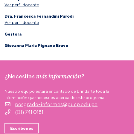
Ver perfil docente
Dra. Francesca Fernandini Parodi
Ver perfil docente
Gestora
Giovanna Maria Pignano Bravo
más información?
¿Necesitas
Nuestro equipo estará encantado de brindarte toda la
información que necesites acerca de este programa.
posgrado-informes@pucp.edu.pe
(01) 741 0181
Escríbenos