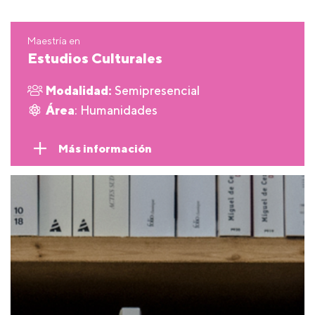
Maestría en
Estudios Culturales
Modalidad:
Semipresencial
Área
: Humanidades
Más información