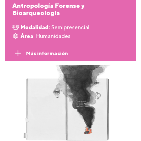
Antropología Forense y
Bioarqueología
Modalidad:
Semipresencial
Área
: Humanidades
Más información