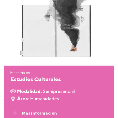
Maestría en
Estudios Culturales
Modalidad:
Semipresencial
Área
: Humanidades
Más información