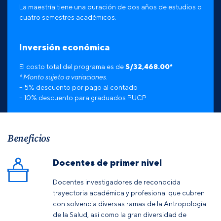
La maestría tiene una duración
de
dos años
de
estudios o
cuatro semestres académicos.
Inversión económica
El costo total del programa es de
S/
32,468.00
*
* Monto sujeto a variaciones.
– 5% descuento por pago al contado
– 10% descuento para graduados PUCP
Beneficios
Docentes de primer nivel
Docentes investigadores de reconocida
trayectoria académica y profesional que cubren
con solvencia diversas ramas de la Antropología
de la Salud, así como la gran diversidad de