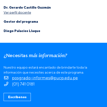
Dr. Gerardo Castillo Guzmán
Ver perfil docente
Gestor del programa
Diego Palacios Llaque
más información?
¿Necesitas
Nuestro equipo estará encantado de brindarte toda la
información que necesites acerca de este programa.
posgrado-informes@pucp.edu.pe
(01) 741 0181
Escríbenos