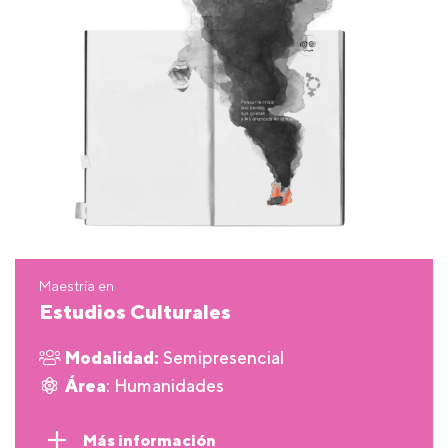
Maestría en
Estudios Culturales
Modalidad:
Semipresencial
Área
: Humanidades
Más información