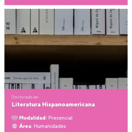
Doctorado en
Literatura Hispanoamericana
Modalidad:
Presencial
Área
: Humanidades