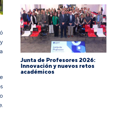
tó
 y
la
Junta de Profesores 2026:
Innovación y nuevos retos
académicos
ue
os
do
e.