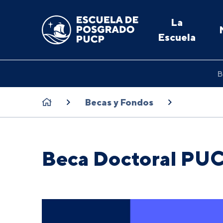
La
Escuela
B
Becas y Fondos
Beca Doctoral PU