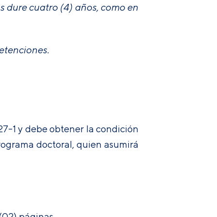
os dure cuatro (4) años, como en
retenciones.
27-1 y debe obtener la condición
rograma doctoral, quien asumirá
(02) páginas.