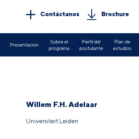
Contáctanos
Brochure
Sobre el
Perfil del
Plan de
Presentación
programa
postulante
estudios
Willem F.H. Adelaar
Universiteit Leiden