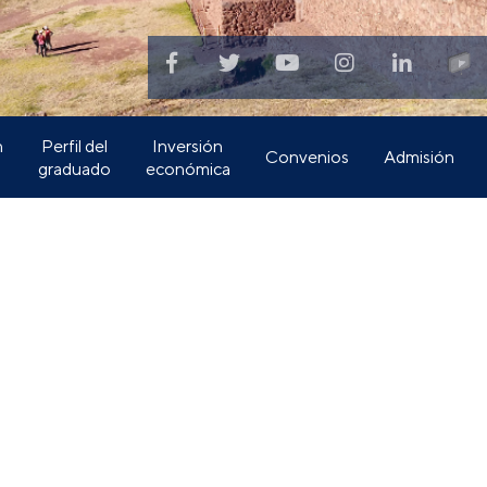
n
Perfil del
Inversión
Convenios
Admisión
graduado
económica