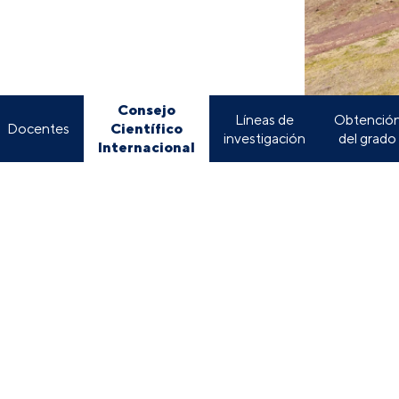
Consejo
Líneas de
Obtenció
Científico
Docentes
investigación
del grado
Internacional