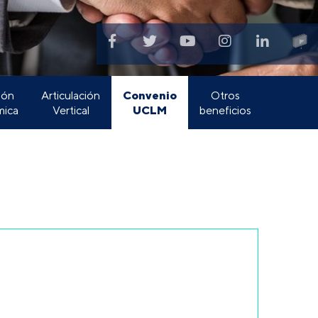
Convenio
ión
Articulación
Otros
UCLM
ica
Vertical
beneficios