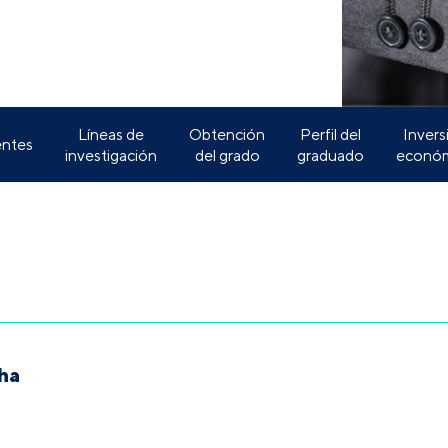
Líneas de
Obtención
Perfil del
Invers
ntes
investigación
del grado
graduado
económ
cha