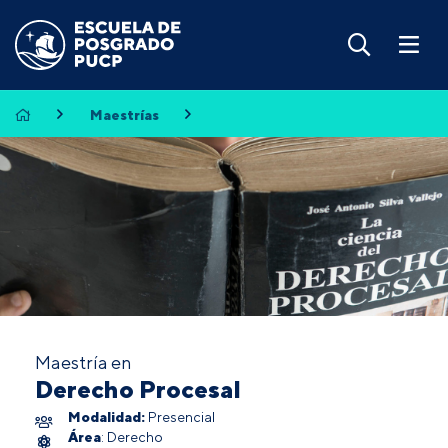
Maestrías
Maestría en
Derecho Procesal
Modalidad:
Presencial
Área
: Derecho