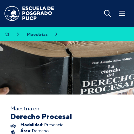
Maestrías
Maestría en
Derecho Procesal
Modalidad:
Presencial
Área
: Derecho