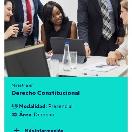
Maestría en
Derecho Constitucional
Modalidad:
Presencial
Área
: Derecho
Más información