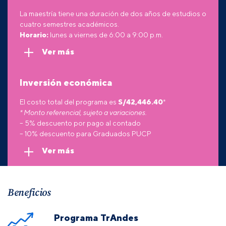
La maestría tiene una duración de dos años de estudios o
cuatro semestres académicos.
Horario:
lunes a viernes de 6:00 a 9:00 p.m.
Ver más
Inversión económica
El costo total del programa es
S/42,446.40
*
* Monto referencial, sujeto a variaciones.
– 5% descuento por pago al contado
– 10% descuento para Graduados PUCP
Ver más
Beneficios
Programa TrAndes