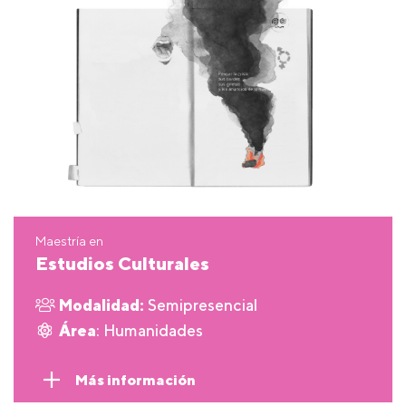
Maestría en
Estudios Culturales
Modalidad:
Semipresencial
Área
: Humanidades
Más información