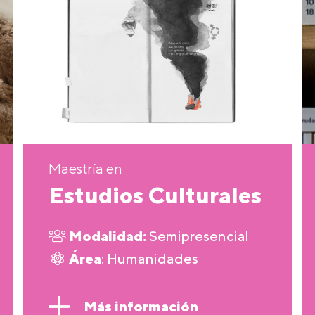
Maestría en
Estudios Culturales
Modalidad:
Semipresencial
Área
: Humanidades
Más información