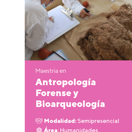
Maestría en
Antropología
Forense y
Bioarqueología
Modalidad:
Semipresencial
Área
: Humanidades