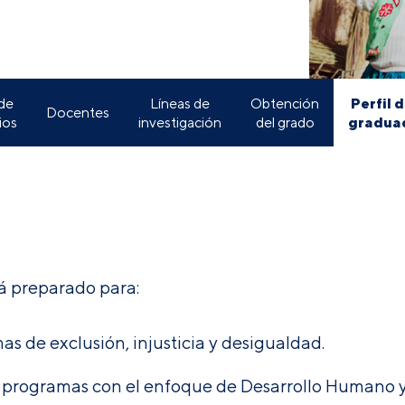
Perfil d
 de
Líneas de
Obtención
Docentes
gradua
ios
investigación
del grado
rá preparado para:
as de exclusión, injusticia y desigualdad.
luar programas con el enfoque de Desarrollo Humano