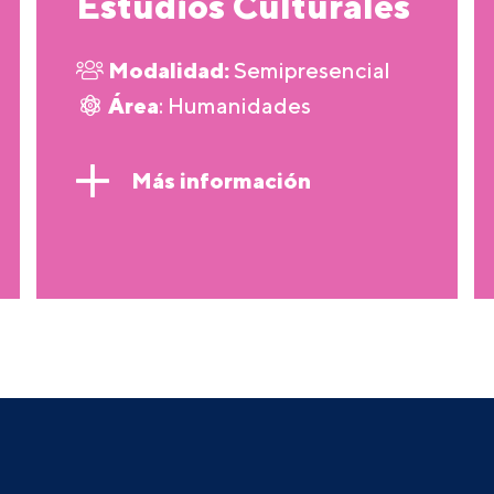
Estudios Culturales
Modalidad:
Semipresencial
Área
: Humanidades
Más información