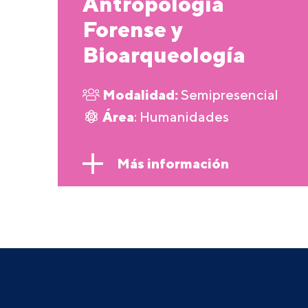
Antropología
Forense y
Bioarqueología
Modalidad:
Semipresencial
Área
: Humanidades
Más información