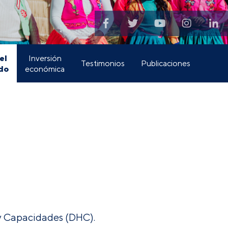
el
Inversión
Testimonios
Publicaciones
do
económica
 y Capacidades (DHC).