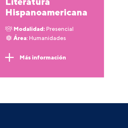
Literatura
Hispanoamericana
Modalidad:
Presencial
Área
: Humanidades
Más información