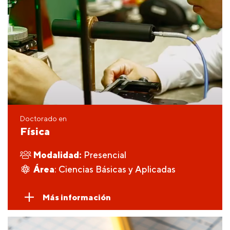
Doctorado en
Física
Modalidad:
Presencial
Área
: Ciencias Básicas y Aplicadas
Más información