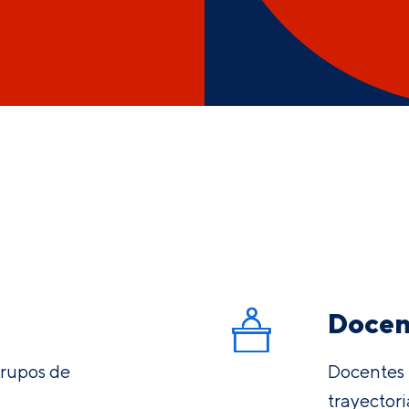
Docent
grupos de
Docentes 
trayector