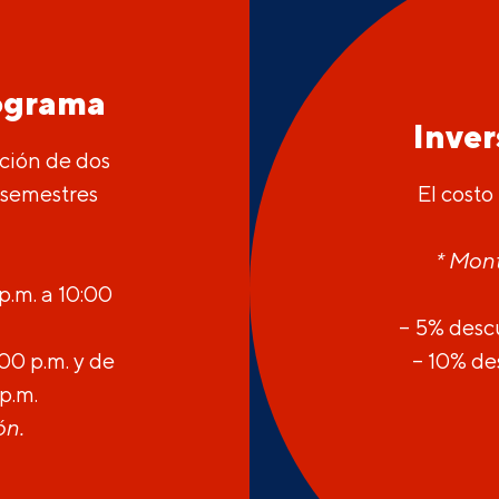
rograma
Inve
ción de dos
 semestres
El costo
* Mont
p.m. a 10:00
– 5% desc
:00 p.m. y de
– 10% d
p.m.
ón.