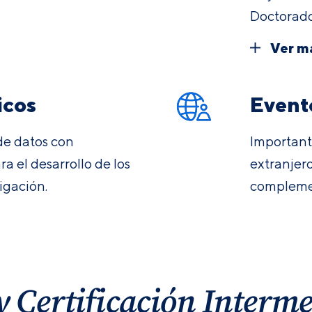
Doctorado
Ver m
icos
Event
de datos con
Important
a el desarrollo de los
extranjer
tigación.
complemen
 Certificación Interm