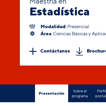
Maestría en
Estadística
Modalidad:
Presencial
Área
: Ciencias Básicas y Aplic
Contáctanos
Brochur
Sobre el
Perfil
Presentación
programa
postu