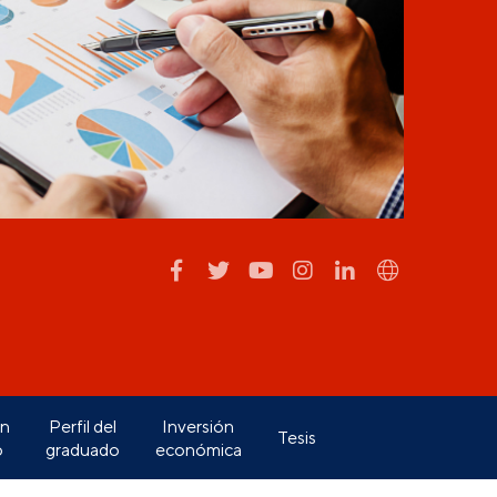
ón
Perfil del
Inversión
Tesis
o
graduado
económica