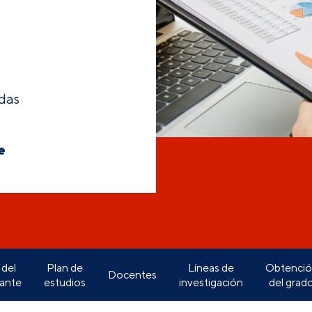
adas
e
 del
Plan de
Líneas de
Obtenci
Docentes
lante
estudios
investigación
del grad