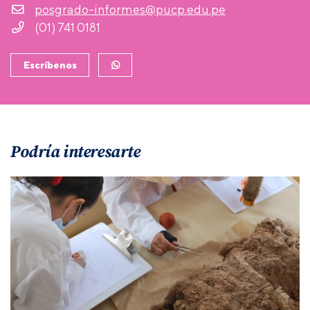
posgrado-informes@pucp.edu.pe
(01) 741 0181
Escríbenos
Podría interesarte