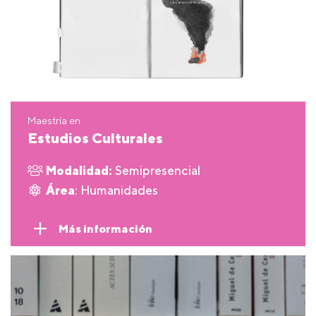
Maestría en
Estudios Culturales
Modalidad:
Semipresencial
Área
: Humanidades
Más información