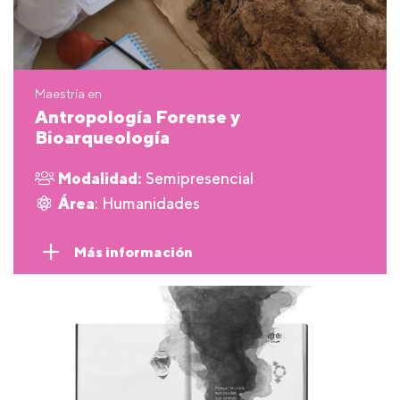
Maestría en
Antropología Forense y
Bioarqueología
Modalidad:
Semipresencial
Área
: Humanidades
Más información