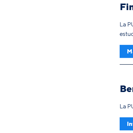
Fi
La PU
estu
M
Be
La P
In