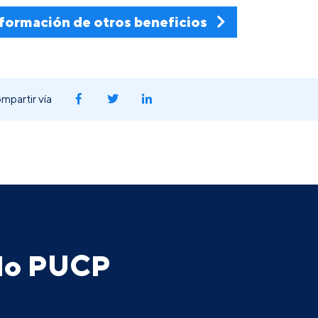
formación de otros beneficios
mpartir vía
ado PUCP