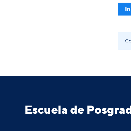
In
Co
Escuela de Posgr